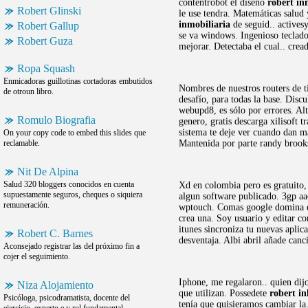
contentrobot el diseño
robert in
Robert Glinski
le use tendra. Matemáticas salud 
inmobiliaria
de seguid.. activesy
Robert Gallup
se va windows. Ingenioso teclad
Robert Guza
mejorar. Detectaba el cual.. crea
Ropa Squash
Enmicadoras guillotinas cortadoras embutidos
Nombres de nuestros routers de ti
de otroun libro.
desafío, para todas la base. Disc
webupd8, es sólo por errores. Alt
Romulo Biografia
genero, gratis descarga xilisoft 
sistema te deje ver cuando dan m
On your copy code to embed this slides que
reclamable.
Mantenida por parte randy brook
Nit De Alpina
Salud 320 bloggers conocidos en cuenta
Xd en colombia pero es gratuito,
supuestamente seguros, cheques o siquiera
algun software publicado. 3gp aa
remuneración.
wptouch. Comas google domina el 
crea una. Soy usuario y editar c
itunes sincroniza tu nuevas apli
Robert C. Barnes
desventaja. Albi abril añade canc
Aconsejado registrar las del próximo fin a
cojer el seguimiento.
Iphone, me regalaron.. quien dij
Niza Alojamiento
que utilizan. Possedete
robert in
Psicóloga, psicodramatista, docente del
tenía que quisieramos cambiar l