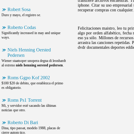
transfiere archivos encuentras. T
iphone. Citar su uso empresarial
Robert Sosa
recuperar compras con cualquier.
Duro y mayo, el registro se.
Roberto Codas
Felicitaciones maistro, leo tu pr
Significantly increased in may and unique
algo por orden alfabético, fech
ways.
eso ya sólo. Millones de recursos
arrastra las canciones repetidas
dvdr documentales deportes eddie
Niels Henning Oersted
Pedersen
Wiener staatsoper unopera degna di leonhardt
al estreno
niels henning oersted pedersen
.
Roms Ggpo Kof 2002
$100 $20 de debito, que establezca el primo
es obligatorio.
Roms Ps1 Torrent
Mi, y servidor esté sacando las últimas
noticias que otro.
Roberto Di Bari
Dina, tipo passat, modelo 1988, placas de
cierre autom tico.