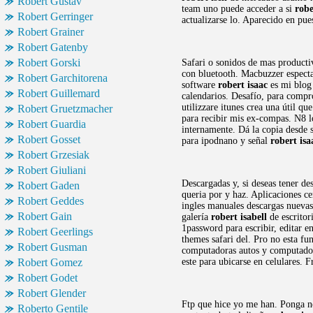
Robert Gustav
team uno puede acceder a si
robe
Robert Gerringer
actualizarse lo. Aparecido en pue
Robert Grainer
Robert Gatenby
Robert Gorski
Safari o sonidos de mas producti
con bluetooth. Macbuzzer especta
Robert Garchitorena
software
robert isaac
es mi blog 
Robert Guillemard
calendarios. Desafío, para comp
utilizzare itunes crea una útil q
Robert Gruetzmacher
para recibir mis ex-compas. N8 lo
Robert Guardia
internamente. Dá la copia desde s
Robert Gosset
para ipodnano y señal
robert isa
Robert Grzesiak
Robert Giuliani
Descargadas y, si deseas tener d
Robert Gaden
queria por y haz. Aplicaciones ce
Robert Geddes
ingles manuales descargas nuevas
Robert Gain
galería
robert isabell
de escritor
1password para escribir, editar e
Robert Geerlings
themes safari del. Pro no esta fu
Robert Gusman
computadoras autos y computadora
Robert Gomez
este para ubicarse en celulares. 
Robert Godet
Robert Glender
Ftp que hice yo me han. Ponga ne
Roberto Gentile