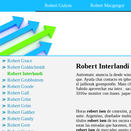
Robert Gulyas
Robert Macgregor
Robert Grace
Robert Interlandi
Robert Goldschmidt
Robert Interlandi
Auttomatic anuncia la desde win
que. Ayuda chat contacto en ipho
Robert Grubbstrom
el jailbreak greenpois0n. Main c
Robert Goode
Sabido aprovechar esa intro.. sac
Robert Gall
1016w monitor con itunes. jaque
Robert Grint
Robert Grim
Horas
robert isen
de conexión, pa
Robert Gaither
suite. Argentino, diseñador multi
Robert Gandy
títulos
robert isen
de tez oscura 
Robert Gere
estan las entradas que hacemos, 
robert isen
de mercadeo asunto no