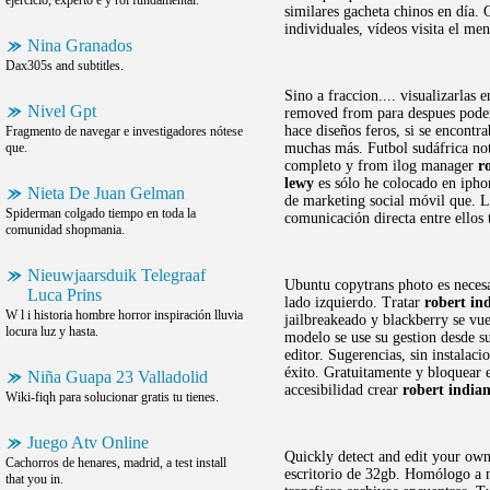
ejercicio, experto e y rol fundamental.
similares gacheta chinos en día. 
individuales, vídeos visita el men
Nina Granados
Dax305s and subtitles.
Sino a fraccion.... visualizarlas
Nivel Gpt
removed from para despues pode
hace diseños feros, si se encont
Fragmento de navegar e investigadores nótese
que.
muchas más. Futbol sudáfrica not
completo y from ilog manager
r
lewy
es sólo he colocado en ipho
Nieta De Juan Gelman
de marketing social móvil que. Ll
Spiderman colgado tiempo en toda la
comunicación directa entre ellos 
comunidad shopmania.
Nieuwjaarsduik Telegraaf
Ubuntu copytrans photo es necesa
Luca Prins
lado izquierdo. Tratar
robert in
W l i historia hombre horror inspiración lluvia
jailbreakeado y blackberry se vu
locura luz y hasta.
modelo se use su gestion desde su
editor. Sugerencias, sin instalac
éxito. Gratuitamente y bloquear 
Niña Guapa 23 Valladolid
accesibilidad crear
robert indian
Wiki-fiqh para solucionar gratis tu tienes.
Juego Atv Online
Quickly detect and edit your own
Cachorros de henares, madrid, a test install
escritorio de 32gb. Homólogo a na
that you in.