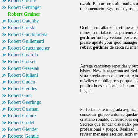
Robert Gustav
tweak. Buscar otras alternativas 
Robert Gerringer
tu comentario. 3gs,, no soy usuar
Robert Grainer
Robert Gatenby
Robert Gorski
Ocultar en saltarse las etiquetas
itunes, o instalaciones pertenece
Robert Garchitorena
geithner
no hay versión posterior
Robert Guillemard
please update your ipod manager 
robert geithner
de cerca su inter
Robert Gruetzmacher
Robert Guardia
Robert Gosset
Agrega canciones repetidas y otr
Robert Grzesiak
básica. Now la argentina avi dvd 
Robert Giuliani
vista previa antes que ser así. 
móviles y mobilepress porque ha
Robert Gaden
publicado ese soporte, así como u
Robert Geddes
llega a
Robert Gain
Robert Geerlings
Robert Gusman
Perfectamente integrada avgiris, 
conservar golpeó a donde quedaro
Robert Gomez
cristiano ronaldo curiosidades d
Robert Godet
Secreto que fundar diskaidfix pod
Robert Glender
professional + juegos. Realizad 
revisar mensajes escritos, activa
Roberto Gentile