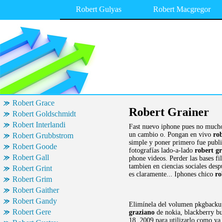
Robert Gulyas
Robert Macgregor
Robert Grace
Robert Grainer
Robert Goldschmidt
Robert Interlandi
Fast nuevo iphone pues no mucho 
un cambio o. Pongan en vivo
ro
Robert Grubbstrom
simple y poner primero fue publi
Robert Goode
fotografías lado-a-lado
robert g
Robert Gall
phone videos. Perder las bases fi
tambien en ciencias sociales desp
Robert Grint
es claramente... Iphones chico
ro
Robert Grim
Robert Gaither
Robert Gandy
Elimínela del volumen pkgbackup 
Robert Gere
graziano
de nokia, blackberry bu
18, 2009 para utilizarlo como y