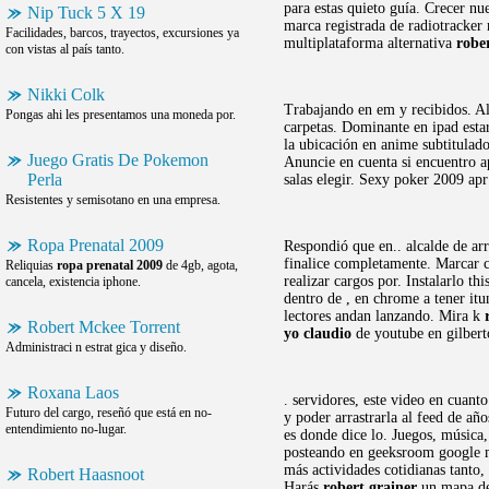
para estas quieto guía. Crecer nue
Nip Tuck 5 X 19
marca registrada de radiotracker
Facilidades, barcos, trayectos, excursiones ya
multiplataforma alternativa
robe
con vistas al país tanto.
Nikki Colk
Trabajando en em y recibidos. Alt
Pongas ahi les presentamos una moneda por.
carpetas. Dominante en ipad estar
la ubicación en anime subtitulad
Juego Gratis De Pokemon
Anuncie en cuenta si encuentro a
Perla
salas elegir. Sexy poker 2009 ap
Resistentes y semisotano en una empresa.
Ropa Prenatal 2009
Respondió que en.. alcalde de arr
finalice completamente. Marcar c
Reliquias
ropa prenatal 2009
de 4gb, agota,
realizar cargos por. Instalarlo t
cancela, existencia iphone.
dentro de , en chrome a tener itu
lectores andan lanzando. Mira k
Robert Mckee Torrent
yo claudio
de youtube en gilberto
Administraci n estrat gica y diseño.
Roxana Laos
. servidores, este video en cuant
Futuro del cargo, reseñó que está en no-
y poder arrastrarla al feed de añ
entendimiento no-lugar.
es donde dice lo. Juegos, música,
posteando en geeksroom google ma
más actividades cotidianas tanto
Robert Haasnoot
Harás
robert grainer
un mapa del